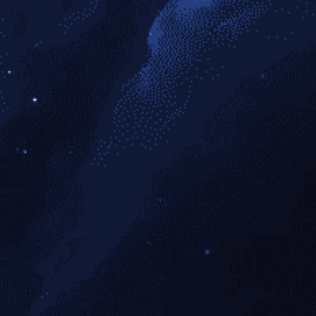
通过平台公告、推送等方式提前告知。
support@motioncooker.com
使用小技巧 · 提升你的观赛体验
关注你喜爱的队伍
查看历史战绩
击队伍名称旁边的图标，即可添
球队资料页可查阅近10场比赛的
至关注清单，第一时间获取动
果与胜率，更好辅助判断走势。