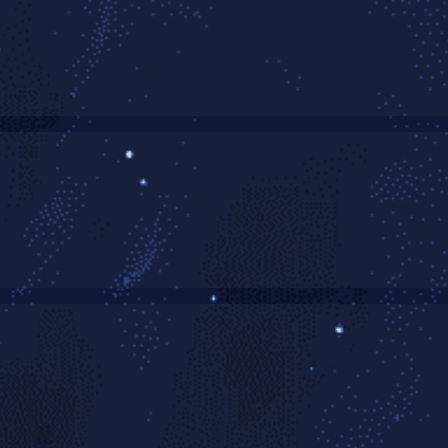
留时间、偏好设置等
验
务
，仅在以下情况下共享：
、云服务）合作时
调取