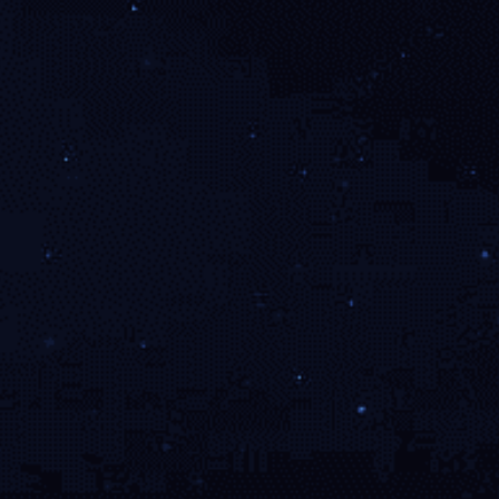
模式，适合夜间长时间观看。
低
星空平台app官网
空平台app官网【APP下载】是官方网站提供综合娱乐与
育服务，涵盖足球、篮球、电竞等赛事资讯、数据分析及
动游戏体验。【星空平台app官网】支持网页版与移动端
问，提供手机版、app下载、登录入口、官方网站、网页