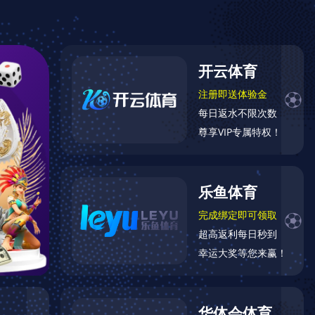
注册入口
视个人隐私保护。