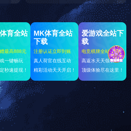
人可与我们联系处理。