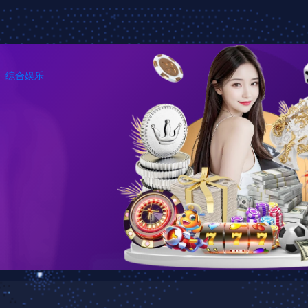
App下载
公司介绍
体育报道
隐私政策
提供便捷、实时的体育赛事内容，在保障服务体验的同时，我们高度重
头像等基础资料
、分辨率、唯一标识等